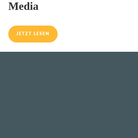
Media
JETZT LESEN
Ich veranstalte regelmässig Webinare
und Workshops. Wer also was lernen
möchte, ist hier willkommen