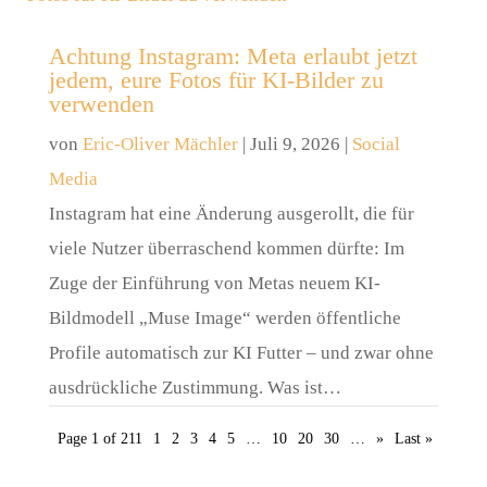
Achtung Instagram: Meta erlaubt jetzt
jedem, eure Fotos für KI-Bilder zu
verwenden
von
Eric-Oliver Mächler
|
Juli 9, 2026
|
Social
Media
Instagram hat eine Änderung ausgerollt, die für
viele Nutzer überraschend kommen dürfte: Im
Zuge der Einführung von Metas neuem KI-
Bildmodell „Muse Image“ werden öffentliche
Profile automatisch zur KI Futter – und zwar ohne
ausdrückliche Zustimmung. Was ist…
Page 1 of 211
1
2
3
4
5
…
10
20
30
…
»
Last »