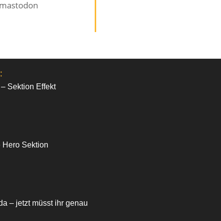
mastodon
:
 – Sektion Effekt
e Hero Sektion
da – jetzt müsst ihr genau