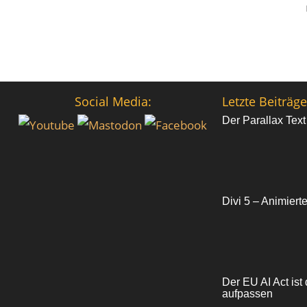
Social Media:
Letzte Beiträge
Der Parallax Text
Divi 5 – Animiert
Der EU AI Act ist 
aufpassen