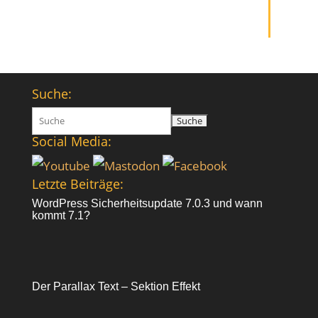
Suche:
Suchen
nach:
Social Media:
Letzte Beiträge:
WordPress Sicherheitsupdate 7.0.3 und wann
kommt 7.1?
Der Parallax Text – Sektion Effekt