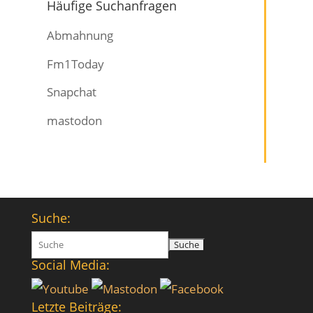
Häufige Suchanfragen
Abmahnung
Fm1Today
Snapchat
mastodon
Suche:
Suchen
nach:
Social Media:
Letzte Beiträge: