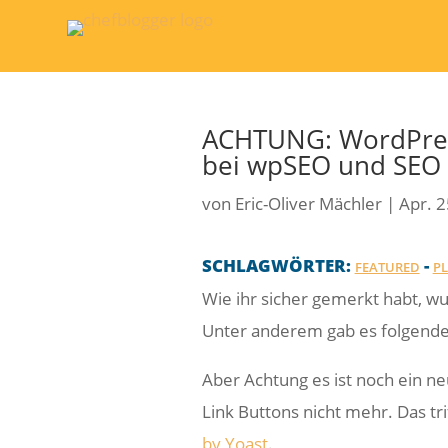
ACHTUNG: WordPress
bei wpSEO und SEO
von
Eric-Oliver Mächler
|
Apr. 2
SCHLAGWÖRTER:
-
FEATURED
P
Wie ihr sicher gemerkt habt, w
Unter anderem gab es folgende
Aber Achtung es ist noch ein ne
Link Buttons nicht mehr. Das tr
by Yoast
.