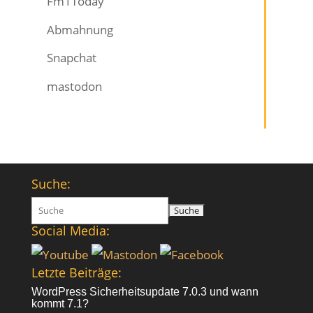
Fm1Today
Abmahnung
Snapchat
mastodon
Suche:
Suchen
nach:
Social Media:
Letzte Beiträge:
WordPress Sicherheitsupdate 7.0.3 und wann
kommt 7.1?