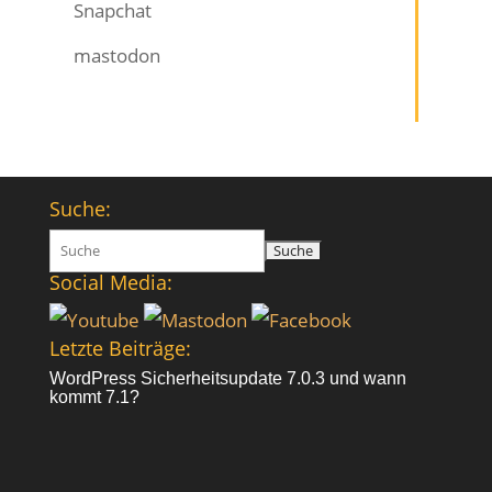
Snapchat
mastodon
Suche:
Suchen
nach:
Social Media:
Letzte Beiträge:
WordPress Sicherheitsupdate 7.0.3 und wann
kommt 7.1?