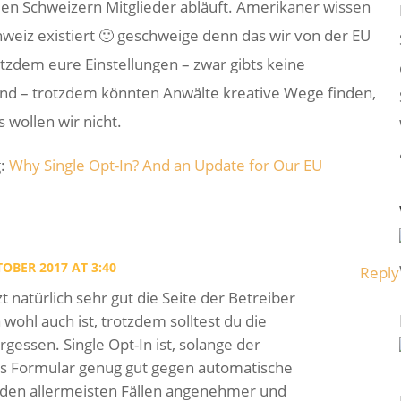
 den Schweizern Mitglieder abläuft. Amerikaner wissen
hweiz existiert 🙂 geschweige denn das wir von der EU
otzdem eure Einstellungen – zwar gibts keine
d – trotzdem könnten Anwälte kreative Wege finden,
 wollen wir nicht.
g:
Why Single Opt-In? And an Update for Our EU
TOBER 2017 AT 3:40
Reply
t natürlich sehr gut die Seite der Betreiber
 wohl auch ist, trotzdem solltest du die
rgessen. Single Opt-In ist, solange der
as Formular genug gut gegen automatische
n den allermeisten Fällen angenehmer und