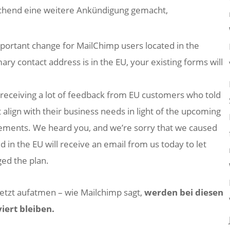
chend eine weitere Ankündigung gemacht,
ortant change for MailChimp users located in the
ry contact address is in the EU, your existing forms will
 receiving a lot of feedback from EU customers who told
t align with their business needs in light of the upcoming
ements. We heard you, and we’re sorry that we caused
 in the EU will receive an email from us today to let
ed the plan.
jetzt aufatmen – wie Mailchimp sagt,
werden bei diesen
iert bleiben.