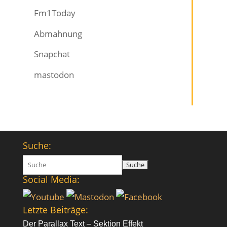
Fm1Today
Abmahnung
Snapchat
mastodon
Suche:
Suchen
nach:
Social Media:
Letzte Beiträge:
Der Parallax Text – Sektion Effekt