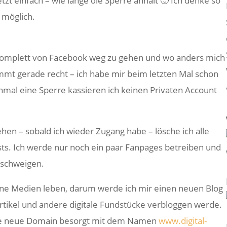
 jetzt einfach – wie lange die Sperre anhält 🙂 Ich denke so
 möglich.
 komplett von Facebook weg zu gehen und wo anders mich
mt gerade recht – ich habe mir beim letzten Mal schon
hmal eine Sperre kassieren ich keinen Privaten Account
ehen – sobald ich wieder Zugang habe – lösche ich alle
s. Ich werde nur noch ein paar Fanpages betreiben und
 schweigen.
ohne Medien leben, darum werde ich mir einen neuen Blog
rtikel und andere digitale Fundstücke verbloggen werde.
ine neue Domain besorgt mit dem Namen
www.digital-