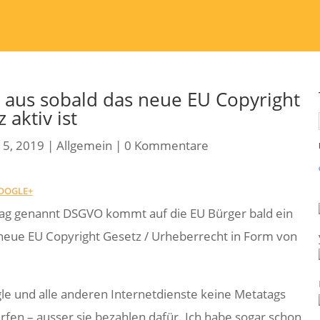
e aus sobald das neue EU Copyright
aktiv ist
15, 2019
|
Allgemein
|
0 Kommentare
OOGLE+
lag genannt DSGVO kommt auf die EU Bürger bald ein
 neue EU Copyright Gesetz / Urheberrecht in Form von
gle und alle anderen Internetdienste keine Metatags
fen – ausser sie bezahlen dafür. Ich habe sogar schon