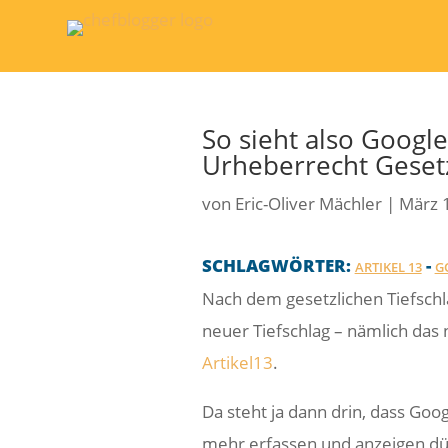
So sieht also Googl
Urheberrecht Gesetz 
von
Eric-Oliver Mächler
|
März 
SCHLAGWÖRTER:
-
ARTIKEL 13
G
Nach dem gesetzlichen Tiefsch
neuer Tiefschlag – nämlich das
Artikel13
.
Da steht ja dann drin, dass Goo
mehr erfassen und anzeigen dür