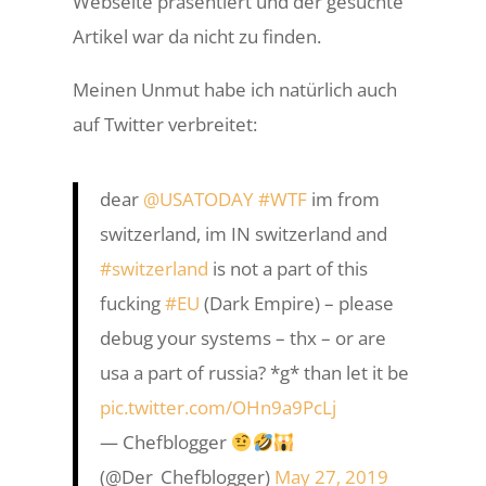
Webseite präsentiert und der gesuchte
Artikel war da nicht zu finden.
Meinen Unmut habe ich natürlich auch
auf Twitter verbreitet:
dear
@USATODAY
#WTF
im from
switzerland, im IN switzerland and
#switzerland
is not a part of this
fucking
#EU
(Dark Empire) – please
debug your systems – thx – or are
usa a part of russia? *g* than let it be
pic.twitter.com/OHn9a9PcLj
— Chefblogger
(@Der_Chefblogger)
May 27, 2019