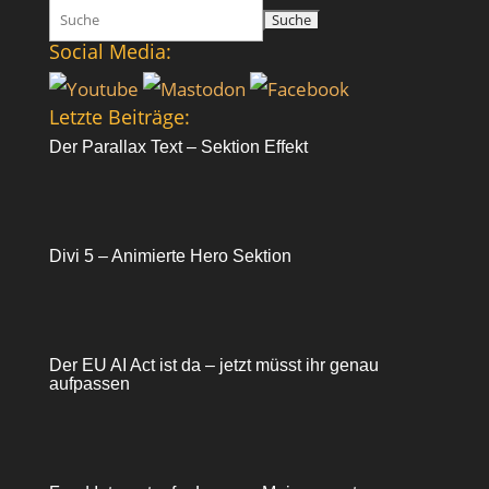
Suchen
nach:
Social Media:
Letzte Beiträge:
Der Parallax Text – Sektion Effekt
Divi 5 – Animierte Hero Sektion
Der EU AI Act ist da – jetzt müsst ihr genau
aufpassen