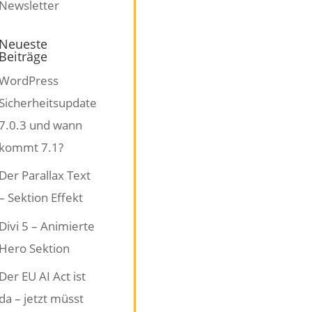
Neueste
Beiträge
WordPress
Sicherheitsupdate
7.0.3 und wann
kommt 7.1?
Der Parallax Text
– Sektion Effekt
Divi 5 – Animierte
Hero Sektion
Der EU AI Act ist
da – jetzt müsst
 'update_anzahl_prod_varianten');