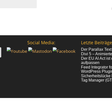
Social Media:
Letzte Beiträge
Der Parallax Text
Divi 5 – Animiert
Der EU AI Act ist 
aufpassen
Feed Integrator 
WordPress Plugin
Sicherheitslück
Tag Manager (GTM