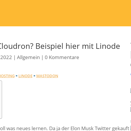
Cloudron? Beispiel hier mit Linode
 2022
|
Allgemein
|
0 Kommentare
-
-
HOSTING
LINODE
MASTODON
ll was neues lernen. Da ja der Elon Musk Twitter gekauft