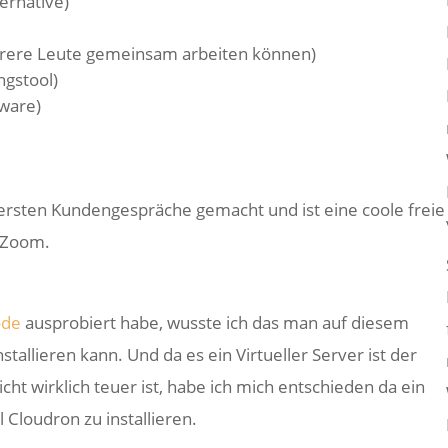
ernative)
hrere Leute gemeinsam arbeiten können)
ngstool)
ware)
e ersten Kundengespräche gemacht und ist eine coole freie
u Zoom.
ode
ausprobiert habe, wusste ich das man auf diesem
tallieren kann. Und da es ein Virtueller Server ist der
t wirklich teuer ist, habe ich mich entschieden da ein
 Cloudron zu installieren.