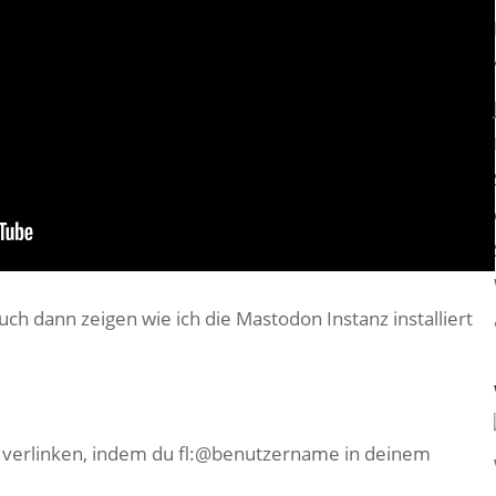
uch dann zeigen wie ich die Mastodon Instanz installiert
e verlinken, indem du fl:@benutzername in deinem