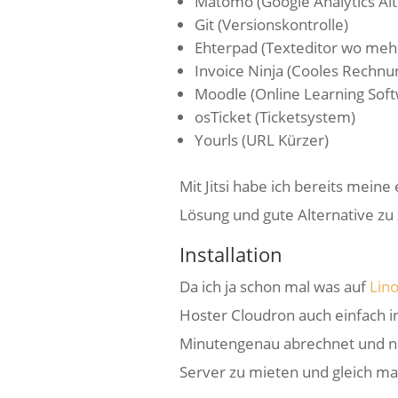
Matomo (Google Analytics Alt
Git (Versionskontrolle)
Ehterpad (Texteditor wo me
Invoice Ninja (Cooles Rechnu
Moodle (Online Learning Soft
osTicket (Ticketsystem)
Yourls (URL Kürzer)
Mit Jitsi habe ich bereits mein
Lösung und gute Alternative z
Installation
Da ich ja schon mal was auf
Lin
Hoster Cloudron auch einfach ins
Minutengenau abrechnet und nich
Server zu mieten und gleich mal