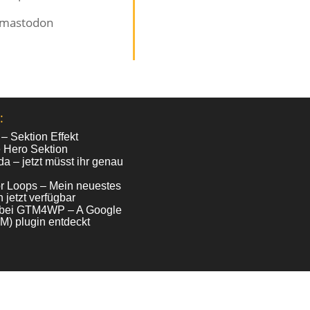
mastodon
:
 – Sektion Effekt
e Hero Sektion
da – jetzt müsst ihr genau
for Loops – Mein neuestes
 jetzt verfügbar
e bei GTM4WP – A Google
) plugin entdeckt