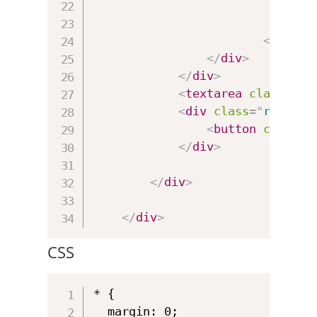
<
in
<
in
</
div
>
</
div
>
</
div
>
<
textarea
class
=
"
ro
<
div
class
=
"
row but
<
button
class
=
"
</
div
>
</
div
>
</
div
>
CSS
* {

  margin: 0;
