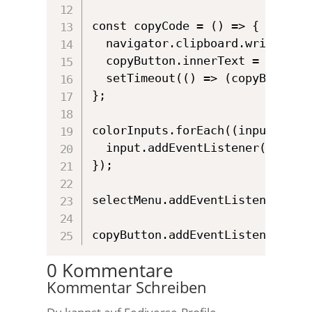
const copyCode = () => {

  navigator.clipboard.writeText(
  copyButton.innerText = "Kopier
  setTimeout(() => (copyButton.i
};

colorInputs.forEach((input) => {
  input.addEventListener("input"
});

selectMenu.addEventListener("cha
copyButton.addEventListener("cl
0 Kommentare
Kommentar Schreiben