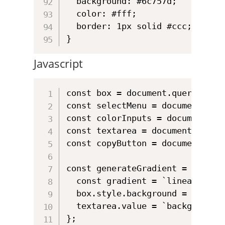
  background: #6c757d;

  color: #fff;

  border: 1px solid #ccc;

}
Javascript
const box = document.querySelect
const selectMenu = document.quer
const colorInputs = document.que
const textarea = document.queryS
const copyButton = document.quer
const generateGradient = () => {
  const gradient = `linear-grad
  box.style.background = gradien
  textarea.value = `background: 
};
