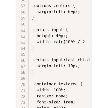
.options .colors {

  margin-left: 60px;

}

.colors input {

  height: 40px;

  width: calc(100% / 2 - 20px);

}

.colors input:last-child {

  margin-left: 10px;

}

.container textarea {

  width: 100%;

  resize: none;

  font-size: 1rem;

  color: #333;
