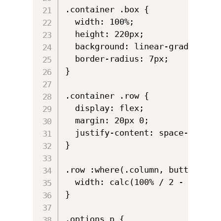
.container .box {

  width: 100%;

  height: 220px;

  background: linear-gradient(to
  border-radius: 7px;

}

.container .row {

  display: flex;

  margin: 20px 0;

  justify-content: space-between
}

.row :where(.column, button) {

  width: calc(100% / 2 - 12px);

}

.options p {
