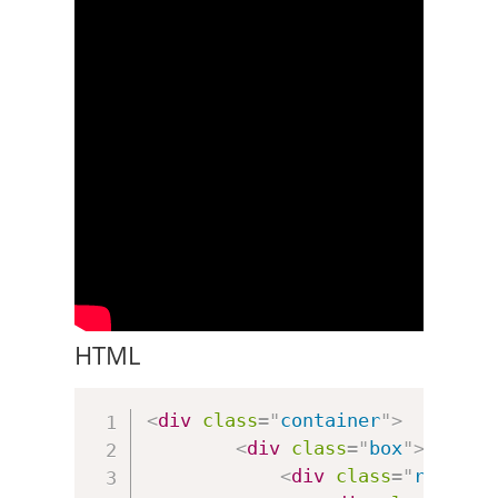
HTML
<
div
class
=
"
container
"
>
<
div
class
=
"
box
"
>
</
div
>
<
div
class
=
"
row opt