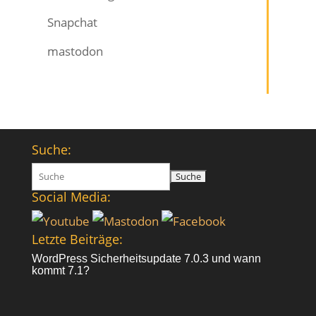
Snapchat
mastodon
Suche:
Suchen
nach:
Social Media:
Letzte Beiträge:
WordPress Sicherheitsupdate 7.0.3 und wann
kommt 7.1?