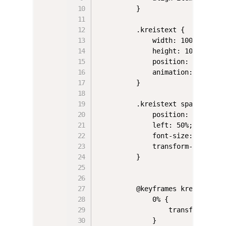
        }

        .kreistext {

            width: 100%;

            height: 100%;

            position: absolute;
            animation: kreisen
        }

        .kreistext span {

            position: absolute;
            left: 50%;

            font-size: 1.2rem;

            transform-origin: 0
        }

        @keyframes kreisen {

            0% {

                transform: rota
            }
