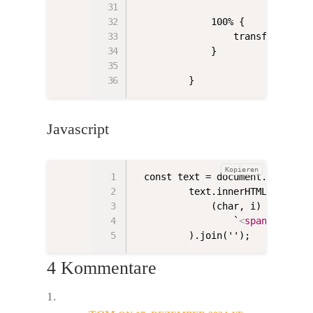
            100% {

                transform: rot
            }

        }
Javascript
Kopieren
const text = document.querySel
        text.innerHTML = text.
            (char, i) =>

                `
<
span
style
=
"
        ).join('');
4 Kommentare