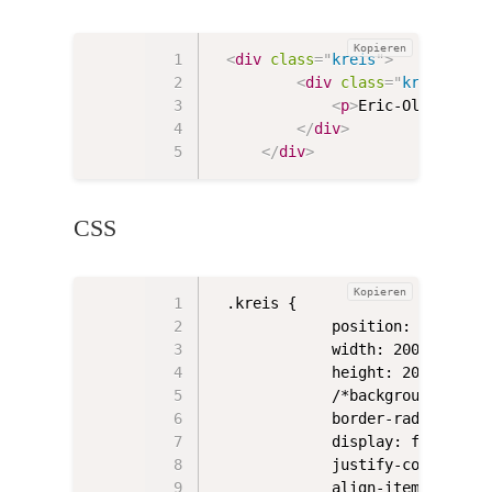
Kopieren
<
div
class
=
"
kreis
"
>
<
div
class
=
"
kreistext
"
<
p
>
Eric-Oliver Mäc
</
div
>
</
div
>
CSS
Kopieren
.kreis {

            position: relative;
            width: 200px;

            height: 200px;

            /*background: red;*
            border-radius: 50%;
            display: flex;

            justify-content: ce
            align-items: center