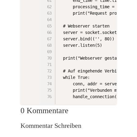
    end_time = time.ticks_ms()
    processing_time = time.tic
    print("Request processed i
# Webserver starten

server = socket.socket(socket.
server.bind(('', 80))

server.listen(5)

print("Webserver gestartet.")

# Auf eingehende Verbindungen 
while True:

    conn, addr = server.accept(
    print("Verbunden mit", addr
    handle_connection(conn)
0 Kommentare
Kommentar Schreiben