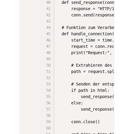
def send_response(conn, content
    response = "HTTP/1.0 200 O
    conn.send(response)

# Funktion zum Verarbeiten ein
def handle_connection(conn):

    start_time = time.ticks_ms
    request = conn.recv(1024).d
    print("Request:", request)

    # Extrahieren des Pfads au
    path = request.split()[1]

    # Senden der entsprechende
    if path in html:

        send_response(conn, htm
    else:

        send_response(conn, "
<
    conn.close()
