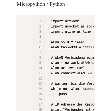
Micropython / Python
import network

import usocket as socket

import utime as time

WLAN_SSID = "XXX"

WLAN_PASSWORD = "YYYYY"

# WLAN-Verbindung einrichten

wlan = network.WLAN(network.STA
wlan.active(True)

wlan.connect(WLAN_SSID, WLAN_PA
# Warten, bis die Verbindung h
while not wlan.isconnected():

    pass

# IP-Adresse des Raspberry Pi 
print("Verbunden mit WLAN. IP-