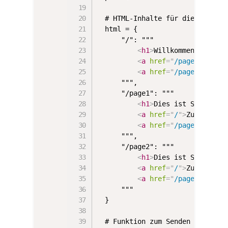
# HTML-Inhalte für die verschi
html = {

    "/": """

<
h1
>
Willkommen auf der
<
a
href
=
"
/page1
"
>
Seite
<
a
href
=
"
/page2
"
>
Seite
    """,

    "/page1": """

<
h1
>
Dies ist Seite 1
</
<
a
href
=
"
/
"
>
Zurück zur
<
a
href
=
"
/page2
"
>
Seite
    """,

    "/page2": """

<
h1
>
Dies ist Seite 2
</
<
a
href
=
"
/
"
>
Zurück zur
<
a
href
=
"
/page1
"
>
Seite
    """

}

# Funktion zum Senden von HTTP-