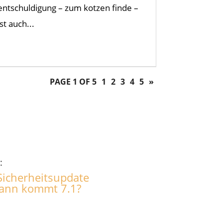
entschuldigung – zum kotzen finde –
ist auch...
PAGE 1 OF 5
1
2
3
4
5
»
:
icherheitsupdate
wann kommt 7.1?