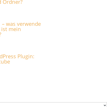
nd Ordner?
AI – was verwende
 ist mein
?
Press Plugin:
tube