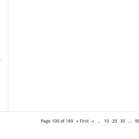
F
Page 100 of 189
« First
«
...
10
20
30
...
9