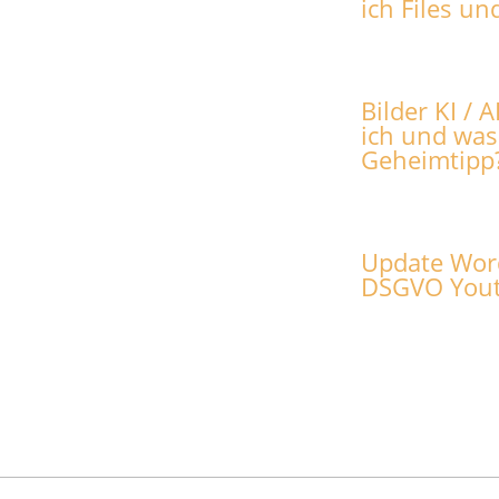
ich Files u
Bilder KI / 
ich und was
Geheimtipp
Update Word
DSGVO You