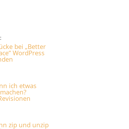
:
ücke bei „Better
ace“ WordPress
unden
ann ich etwas
 machen?
Revisionen
nn zip und unzip