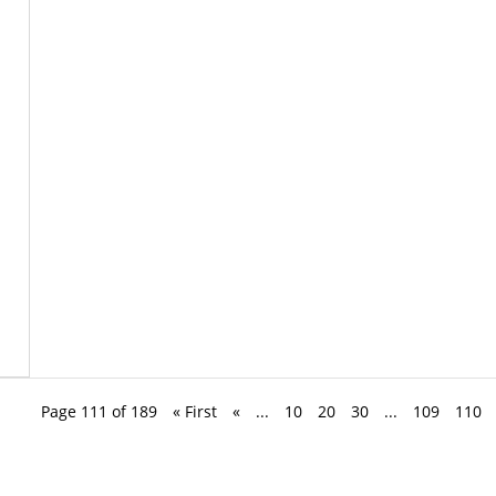
Page 111 of 189
« First
«
...
10
20
30
...
109
110