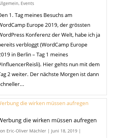
Allgemein
,
Events
Den 1. Tag meines Besuchs am
WordCamp Europe 2019, der grössten
WordPress Konferenz der Welt, habe ich ja
bereits verbloggt (WordCamp Europe
2019 in Berlin – Tag 1 meines
#InfluencerReisli). Hier gehts nun mit dem
Tag 2 weiter. Der nächste Morgen ist dann
schneller...
Werbung die wirken müssen aufregen
von
Eric-Oliver Mächler
|
Juni 18, 2019
|