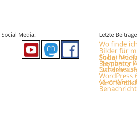
Social Media:
Letzte Beiträge
Wo finde ich
Bilder für 
Sicherheitsl
Social Medi
Raspberry P
Elementor 
Sicherheits
Dateien auf
WordPress 
Mac: Wie sch
veröffentlic
Benachrich