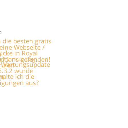
:
 die besten gratis
meine Webseite /
ücke in Royal
a
i / Linux Log
Addons gefunden!
- Wartungsupdate
rufen
6.3.2 wurde
alte ich die
ht
tigungen aus?