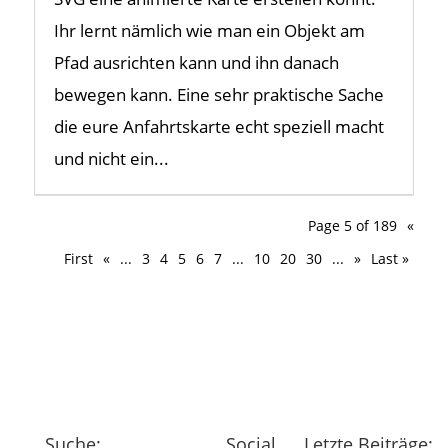
Ihr lernt nämlich wie man ein Objekt am
Pfad ausrichten kann und ihn danach
bewegen kann. Eine sehr praktische Sache
die eure Anfahrtskarte echt speziell macht
und nicht ein...
Page 5 of 189
«
First
«
...
3
4
5
6
7
...
10
20
30
...
»
Last »
Suche:
Social
Letzte Beiträge: