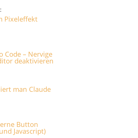
:
 Pixeleffekt
io Code – Nervige
itor deaktivieren
siert man Claude
terne Button
und Javascript)