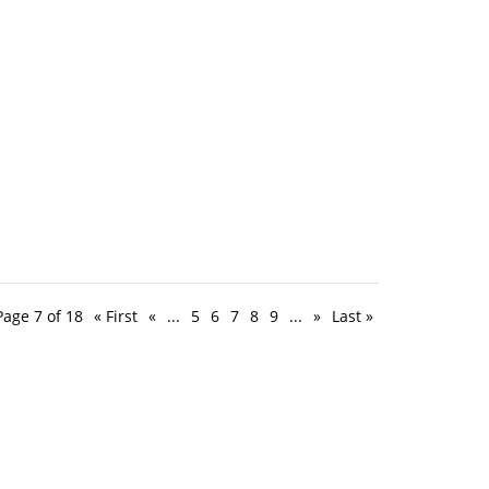
Page 7 of 18
« First
«
...
5
6
7
8
9
...
»
Last »