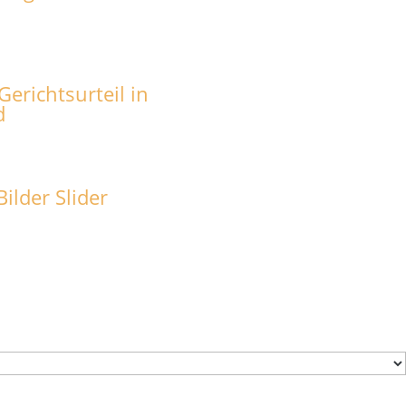
erichtsurteil in
d
ilder Slider