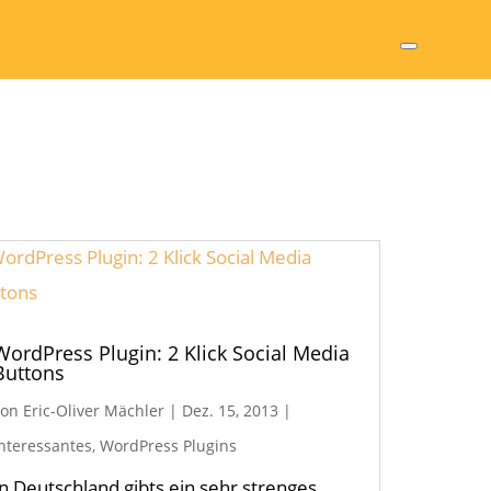
WordPress Plugin: 2 Klick Social Media
Buttons
von
Eric-Oliver Mächler
|
Dez. 15, 2013
|
Interessantes
,
WordPress Plugins
In Deutschland gibts ein sehr strenges