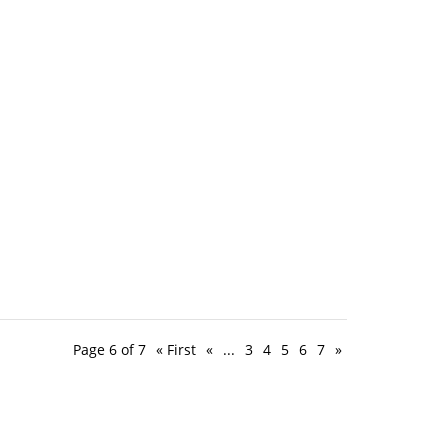
Page 6 of 7
« First
«
...
3
4
5
6
7
»