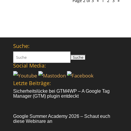
Page 2 of 3
«
1
2
3
»
Suche:
Suchen
nach:
Social Media:
Letzte Beiträge:
Sicherheitslücke bei GTM4WP – A Google Tag
Manager (GTM) plugin entdeckt
Google Summer Academy 2026 – Schaut euch
diese Webinare an