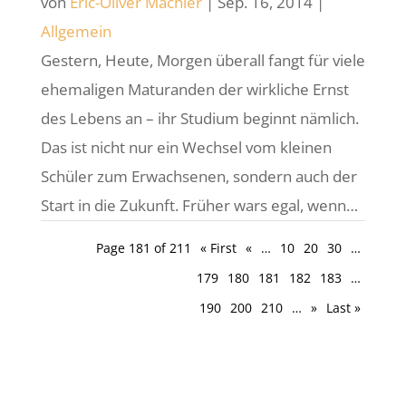
von
Eric-Oliver Mächler
|
Sep. 16, 2014
|
Allgemein
Gestern, Heute, Morgen überall fangt für viele
ehemaligen Maturanden der wirkliche Ernst
des Lebens an – ihr Studium beginnt nämlich.
Das ist nicht nur ein Wechsel vom kleinen
Schüler zum Erwachsenen, sondern auch der
Start in die Zukunft. Früher wars egal, wenn…
Page 181 of 211
« First
«
…
10
20
30
…
179
180
181
182
183
…
190
200
210
…
»
Last »