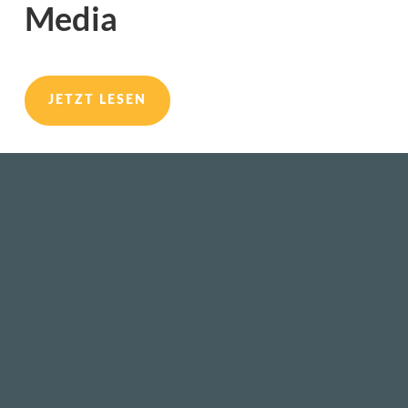
Media
JETZT LESEN
Ich veranstalte regelmässig Webinare
und Workshops. Wer also was lernen
möchte, ist hier willkommen