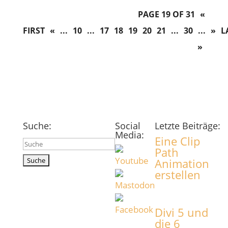
PAGE 19 OF 31
«
FIRST
«
...
10
...
17
18
19
20
21
...
30
...
»
L
»
Suche:
Social
Letzte Beiträge:
Media:
Eine Clip
Suchen
Path
nach:
Animation
erstellen
Divi 5 und
die 6