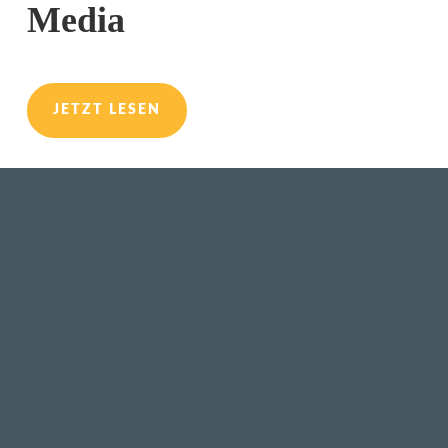
Media
JETZT LESEN
Ich veranstalte regelmässig Webinare
und Workshops. Wer also was lernen
möchte, ist hier willkommen