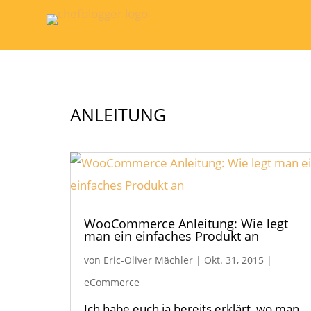
ANLEITUNG
WooCommerce Anleitung: Wie legt
man ein einfaches Produkt an
von
Eric-Oliver Mächler
|
Okt. 31, 2015
|
eCommerce
Ich habe euch ja bereits erklärt, wo man