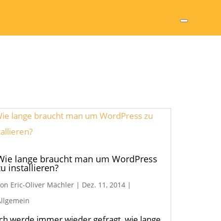
Wie lange braucht man um WordPress
zu installieren?
von
Eric-Oliver Mächler
|
Dez. 11, 2014
|
Allgemein
Ich werde immer wieder gefragt, wie lange