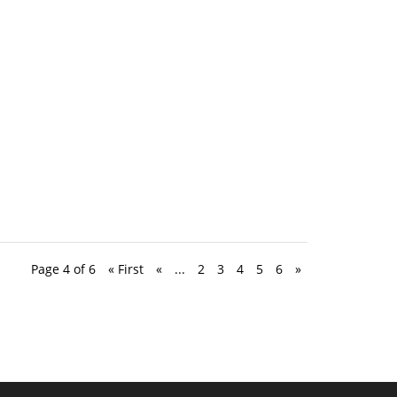
Page 4 of 6
« First
«
...
2
3
4
5
6
»