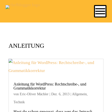
ANLEITUNG
Anleitung für WordPress: Rechtschreibe-, und
Grammatikkorrektur
von
Eric-Oliver Mächler
|
Dez. 6, 2013
|
Allgemein
,
Technik
Hast du schon gewusst, dass wer das Jetpack