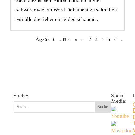
auch dies ist sehr einfach und nicht viel
schwerer wie ein Word Dokument zu schreiben.
Für alle die lieber ein Video schauen...
Page 5 of 6
« First
«
...
2
3
4
5
6
»
Suche:
Social
L
Media: