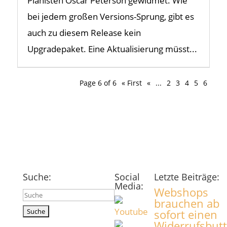
Pianisten Oscar Peterson gewidmet. Wie
bei jedem großen Versions-Sprung, gibt es
auch zu diesem Release kein
Upgradepaket. Eine Aktualisierung müsst...
Page 6 of 6
« First
«
...
2
3
4
5
6
Suche:
Social
Letzte Beiträge:
Media:
Webshops
Suchen
brauchen ab
nach:
sofort einen
Widerrufsbut