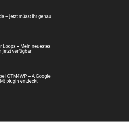
da – jetzt müsst ihr genau
for Loops – Mein neuestes
 jetzt verfügbar
e bei GTM4WP – A Google
) plugin entdeckt