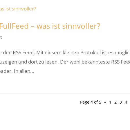
ullFeed – was ist sinnvoller?
t
e den RSS Feed. Mit diesem kleinen Protokoll ist es mögli
zuzeigen und dort zu lesen. Der wohl bekannteste RSS Fee
der. In allen...
Page 4 of 5
«
1
2
3
4