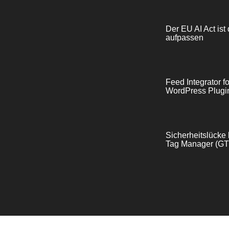
Der EU AI Act ist 
aufpassen
Feed Integrator 
WordPress Plugin
Sicherheitslück
Tag Manager (GTM