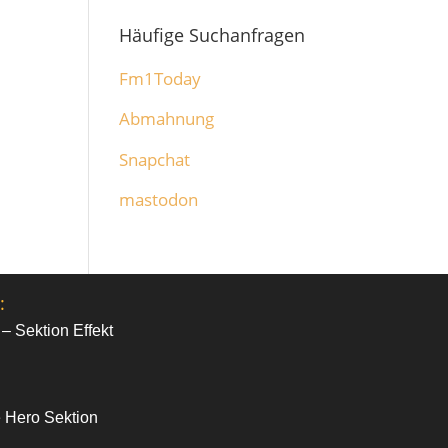
Häufige Suchanfragen
Fm1Today
Abmahnung
Snapchat
mastodon
:
 – Sektion Effekt
e Hero Sektion