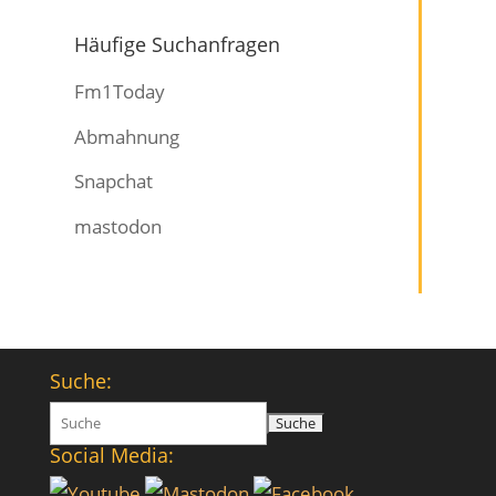
Häufige Suchanfragen
Fm1Today
Abmahnung
Snapchat
mastodon
Suche:
Suchen
nach:
Social Media: