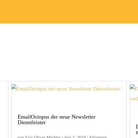
EmailOctopus der neue Newsletter
Dienstleister
von
Eric-Oliver Mächler
|
Juni 2, 2019
|
Allgemein
,