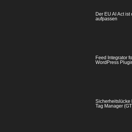
Der EU AI Act ist 
aufpassen
Feed Integrator 
WordPress Plugin
Sicherheitslück
Tag Manager (GTM