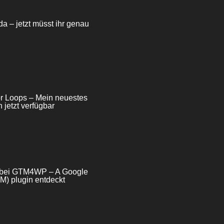
da – jetzt müsst ihr genau
for Loops – Mein neuestes
 jetzt verfügbar
e bei GTM4WP – A Google
) plugin entdeckt