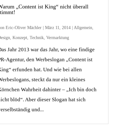
Warum „Content ist King“ nicht überall
stimmt!
von
Eric-Oliver Mächler
|
März 11, 2014
|
Allgemein
,
esign
,
Konzept
,
Technik
,
Vermarktung
Das Jahr 2013 war das Jahr, wo eine findige
PR-Agentur, den Werbeslogan „Content ist
King“ erfunden hat. Und wie bei allen
Werbeslogans, steckt da nur ein kleines
Körnchen Wahrheit dahinter – „Ich bin doch
nicht blöd“. Aber dieser Slogan hat sich
verselbständig und...