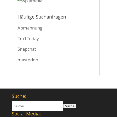
Häufige Suchanfragen
Abmahnung
Fm1Today
Snapchat
mastodon
Suche:
Suchen
nach:
Social Media: