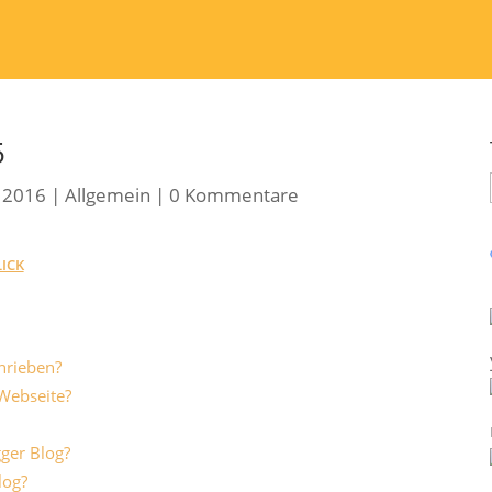
5
, 2016
|
Allgemein
|
0 Kommentare
ICK
hrieben?
 Webseite?
ger Blog?
log?