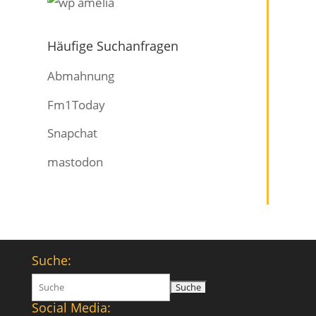
Häufige Suchanfragen
Abmahnung
Fm1Today
Snapchat
mastodon
Suche:
Suchen
nach:
Social Media: