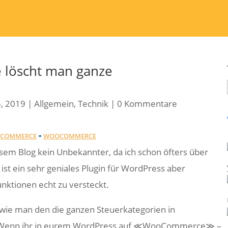
löscht man ganze
5, 2019
|
Allgemein
,
Technik
|
0 Kommentare
-
ECOMMERCE
WOOCOMMERCE
diesem Blog kein Unbekannter, da ich schon öfters über
 ist ein sehr geniales Plugin für WordPress aber
nktionen echt zu versteckt.
wie man den die ganzen Steuerkategorien in
Wenn ihr in eurem WordPress auf ≪WooCommerce≫ –