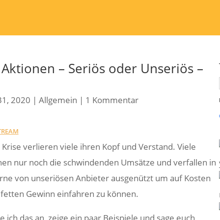
Aktionen – Seriös oder Unseriös –
31, 2020
|
Allgemein
|
1 Kommentar
TREAM
Krise verlieren viele ihren Kopf und Verstand. Viele
hen nur noch die schwindenden Umsätze und verfallen in
erne von unseriösen Anbieter ausgenützt um auf Kosten
fetten Gewinn einfahren zu können.
 ich das an, zeige ein paar Beispiele und sage euch