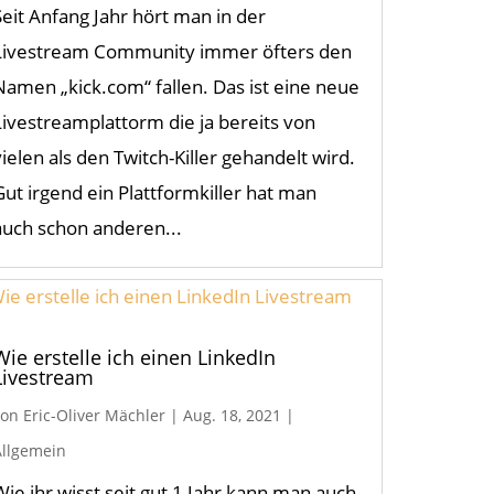
Seit Anfang Jahr hört man in der
Livestream Community immer öfters den
Namen „kick.com“ fallen. Das ist eine neue
Livestreamplattorm die ja bereits von
vielen als den Twitch-Killer gehandelt wird.
Gut irgend ein Plattformkiller hat man
auch schon anderen...
Wie erstelle ich einen LinkedIn
Livestream
von
Eric-Oliver Mächler
|
Aug. 18, 2021
|
Allgemein
Wie ihr wisst seit gut 1 Jahr kann man auch