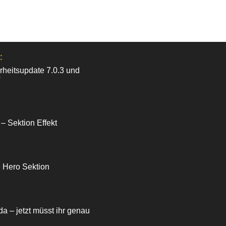
:
heitsupdate 7.0.3 und
?
 – Sektion Effekt
e Hero Sektion
da – jetzt müsst ihr genau