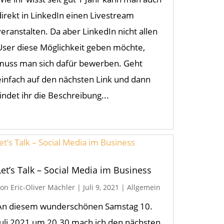
direkt in LinkedIn einen Livestream
veranstalten. Da aber LinkedIn nicht allen
User diese Möglichkeit geben möchte,
muss man sich dafür bewerben. Geht
einfach auf den nächsten Link und dann
findet ihr die Beschreibung...
Let’s Talk – Social Media im Business
von
Eric-Oliver Mächler
|
Juli 9, 2021
|
Allgemein
An diesem wunderschönen Samstag 10.
Juli 2021 um 20.30 mach ich den nächsten