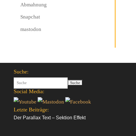
Abmahnung
Snapchat
mastodon
Suche:
Suchen
Social Media:
nach:
Letzte Beiträge:
Der Parallax Text – Sektion Effekt