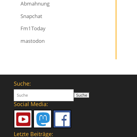
Abmahnung
Snapchat
Fm1Today
mastodon
Suche:
Suchen
nach:
Social Media:
Letzte Beiträge: