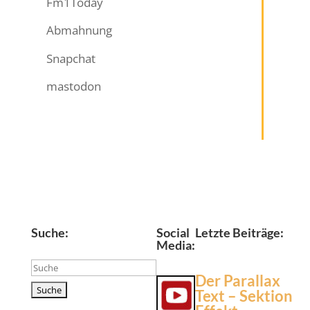
Fm1Today
Abmahnung
Snapchat
mastodon
Suche:
Social
Letzte Beiträge:
Media:
Suchen
Der Parallax
nach:
Text – Sektion