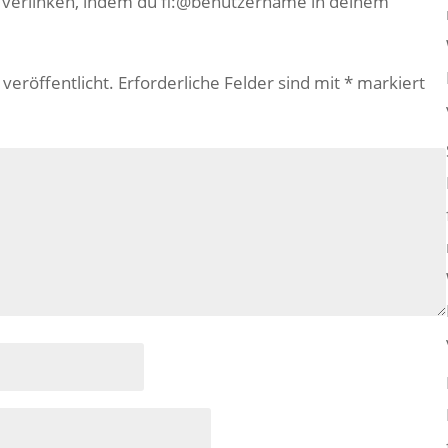
e verlinken, indem du fl:@benutzername in deinem
veröffentlicht.
Erforderliche Felder sind mit
*
markiert