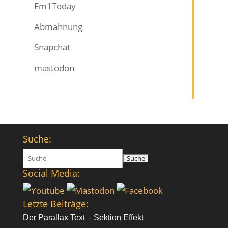
Fm1Today
Abmahnung
Snapchat
mastodon
Suche:
Suchen
nach:
Social Media:
Letzte Beiträge:
Der Parallax Text – Sektion Effekt