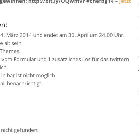
 gewinnen: http://bit.ly/OQwmvr #chefbg14
–
Jetzt
n:
4. März 2014 und endet am 30. April um 24.00 Uhr.
 alt sein.
 Themes.
en vom Formular und 1 zusätzliches Los für das twittern
ich.
n bar ist nicht möglich
l benachrichtigt.
nicht gefunden.