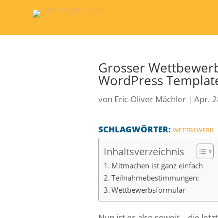
Grosser Wettbewerb
WordPress Templat
von
Eric-Oliver Mächler
|
Apr. 2
SCHLAGWÖRTER:
WETTBEWERB
Inhaltsverzeichnis
Mitmachen ist ganz einfach
Teilnahmebestimmungen:
Wettbewerbsformular
Nun ist es also soweit – die let