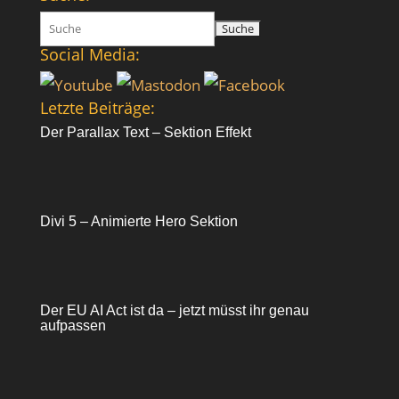
Suchen
nach:
Social Media:
Letzte Beiträge:
Der Parallax Text – Sektion Effekt
Divi 5 – Animierte Hero Sektion
Der EU AI Act ist da – jetzt müsst ihr genau
aufpassen