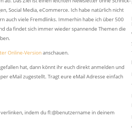
n ab. Das Ziel ist einen leichten Newsletter ohne Schnick-
n, Social Media, eCommerce. Ich habe natürlich nicht
ern auch viele Fremdlinks. Immerhin habe ich über 500
– und da findet sich immer wieder spannende Themen die
aben.
ter Online-Version
anschauen.
efallen hat, dann könnt ihr euch direkt anmelden und
r eMail zugestellt. Tragt eure eMail Adresse einfach
e verlinken, indem du fl:@benutzername in deinem