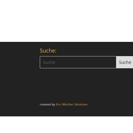
Suche:
created by
Eric Mächler Solutions