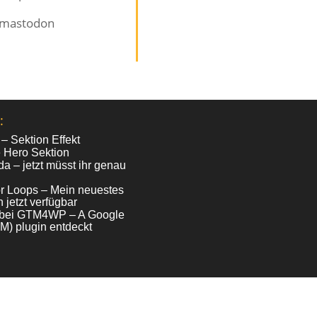
mastodon
:
 – Sektion Effekt
e Hero Sektion
da – jetzt müsst ihr genau
for Loops – Mein neuestes
 jetzt verfügbar
e bei GTM4WP – A Google
) plugin entdeckt