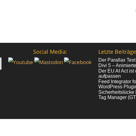
Social Media:
Letzte Beiträge
Der Parallax Text
Divi 5 – Animiert
Der EU AI Act ist 
aufpassen
Feed Integrator 
WordPress Plugin
Sicherheitslück
Tag Manager (GTM